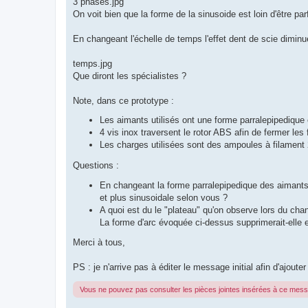
3 phases.jpg
On voit bien que la forme de la sinusoide est loin d'être parf
En changeant l'échelle de temps l'effet dent de scie diminu
temps.jpg
Que diront les spécialistes ?
Note, dans ce prototype :
Les aimants utilisés ont une forme parralepipedique
4 vis inox traversent le rotor ABS afin de fermer les
Les charges utilisées sont des ampoules à filament
Questions :
En changeant la forme parralepipedique des aimants 
et plus sinusoidale selon vous ?
A quoi est du le "plateau" qu'on observe lors du cha
La forme d'arc évoquée ci-dessus supprimerait-elle en
Merci à tous,
PS : je n'arrive pas à éditer le message initial afin d'ajout
Vous ne pouvez pas consulter les pièces jointes insérées à ce mes