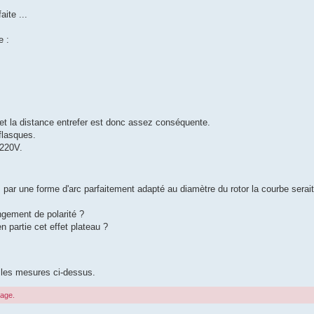
aite ...
e :
 et la distance entrefer est donc assez conséquente.
 flasques.
 220V.
par une forme d'arc parfaitement adapté au diamètre du rotor la courbe serait
ngement de polarité ?
 partie cet effet plateau ?
er les mesures ci-dessus.
sage.