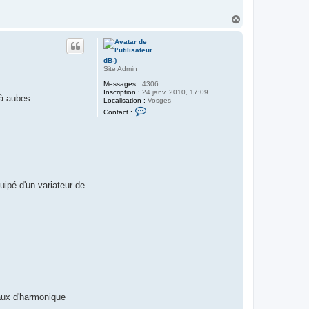
H
a
u
t
dB-)
Site Admin
Messages :
4306
Inscription :
24 janv. 2010, 17:09
 à aubes.
Localisation :
Vosges
C
Contact :
o
n
t
a
c
t
e
r
d
uipé d'un variateur de
B
-
)
aux d'harmonique