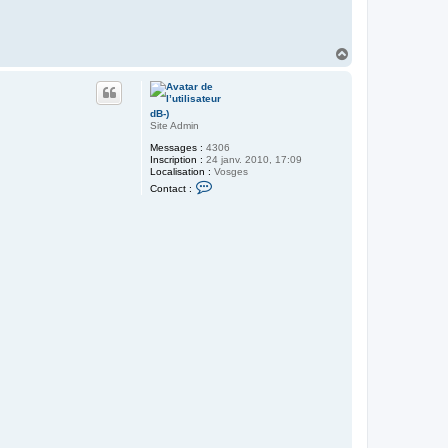
H
a
u
t
dB-)
Site Admin
Messages :
4306
Inscription :
24 janv. 2010, 17:09
Localisation :
Vosges
C
Contact :
o
n
t
a
c
t
e
r
d
B
-
)