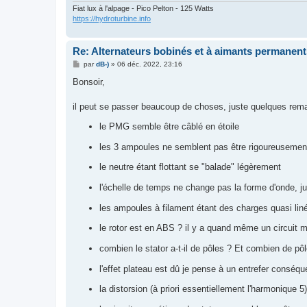
Fiat lux à l'alpage - Pico Pelton - 125 Watts
https://hydroturbine.info
Re: Alternateurs bobinés et à aimants permanent
M
par
dB-)
»
06 déc. 2022, 23:16
e
s
Bonsoir,
s
a
g
il peut se passer beaucoup de choses, juste quelques rem
e
le PMG semble être câblé en étoile
les 3 ampoules ne semblent pas être rigoureusemen
le neutre étant flottant se "balade" légèrement
l'échelle de temps ne change pas la forme d'onde, ju
les ampoules à filament étant des charges quasi lin
le rotor est en ABS ? il y a quand même un circuit m
combien le stator a-t-il de pôles ? Et combien de pôl
l'effet plateau est dû je pense à un entrefer conséq
la distorsion (à priori essentiellement l'harmonique 5