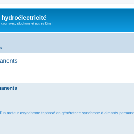
 hydroélectricité
, courroies, alluchons et autres Binz !
ns
manents
manents
n d'un moteur asynchrone triphasé en génératrice synchrone à aimants permane