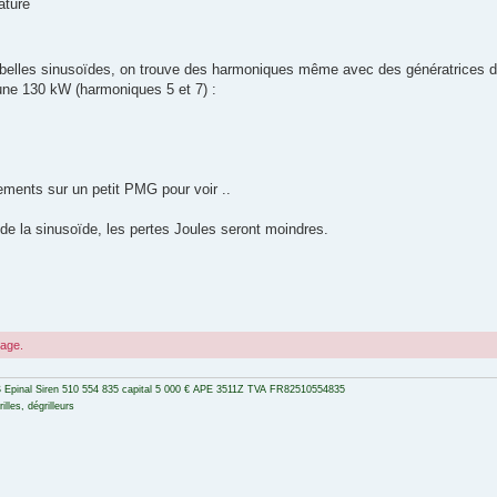
aturé
de belles sinusoïdes, on trouve des harmoniques même avec des génératrices 
ne 130 kW (harmoniques 5 et 7) :
rements sur un petit PMG pour voir ..
 de la sinusoïde, les pertes Joules seront moindres.
sage.
 Epinal Siren 510 554 835 capital 5 000 € APE 3511Z TVA FR82510554835
lles, dégrilleurs