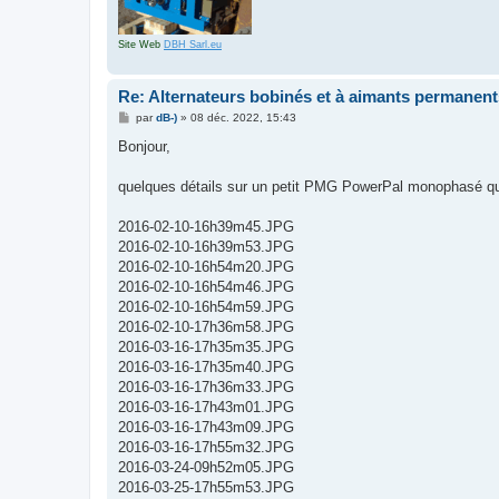
Site Web
DBH Sarl.eu
Re: Alternateurs bobinés et à aimants permanent
M
par
dB-)
»
08 déc. 2022, 15:43
e
s
Bonjour,
s
a
g
quelques détails sur un petit PMG PowerPal monophasé que 
e
2016-02-10-16h39m45.JPG
2016-02-10-16h39m53.JPG
2016-02-10-16h54m20.JPG
2016-02-10-16h54m46.JPG
2016-02-10-16h54m59.JPG
2016-02-10-17h36m58.JPG
2016-03-16-17h35m35.JPG
2016-03-16-17h35m40.JPG
2016-03-16-17h36m33.JPG
2016-03-16-17h43m01.JPG
2016-03-16-17h43m09.JPG
2016-03-16-17h55m32.JPG
2016-03-24-09h52m05.JPG
2016-03-25-17h55m53.JPG