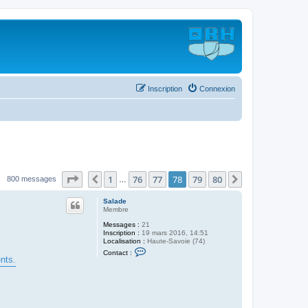
Inscription
Connexion
Page
78
sur
80
1
76
77
78
79
80
Précédent
Suivant
800 messages
…
Salade
Membre
Messages :
21
Inscription :
19 mars 2016, 14:51
Localisation :
Haute-Savoie (74)
C
Contact :
o
nts.
n
t
a
c
t
e