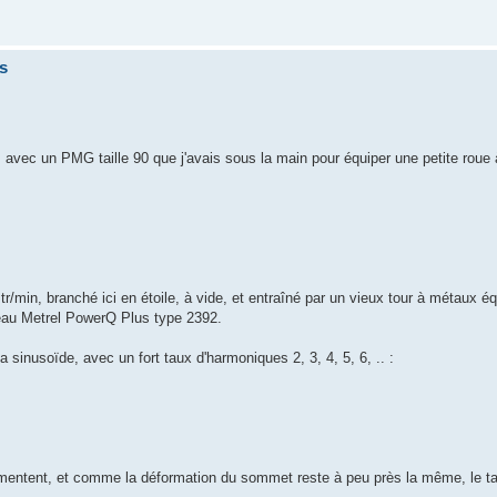
s
z", avec un PMG taille 90 que j'avais sous la main pour équiper une petite roue
in, branché ici en étoile, à vide, et entraîné par un vieux tour à métaux éq
seau Metrel PowerQ Plus type 2392.
la sinusoïde, avec un fort taux d'harmoniques 2, 3, 4, 5, 6, .. :
ugmentent, et comme la déformation du sommet reste à peu près la même, le t