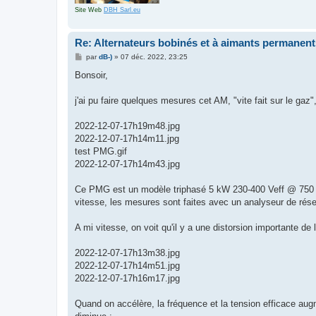
Site Web
DBH Sarl.eu
Re: Alternateurs bobinés et à aimants permanent
M
par
dB-)
»
07 déc. 2022, 23:25
e
s
Bonsoir,
s
a
g
j'ai pu faire quelques mesures cet AM, "vite fait sur le ga
e
2022-12-07-17h19m48.jpg
2022-12-07-17h14m11.jpg
test PMG.gif
2022-12-07-17h14m43.jpg
Ce PMG est un modèle triphasé 5 kW 230-400 Veff @ 750 tr/m
vitesse, les mesures sont faites avec un analyseur de ré
A mi vitesse, on voit qu'il y a une distorsion importante de 
2022-12-07-17h13m38.jpg
2022-12-07-17h14m51.jpg
2022-12-07-17h16m17.jpg
Quand on accélère, la fréquence et la tension efficace a