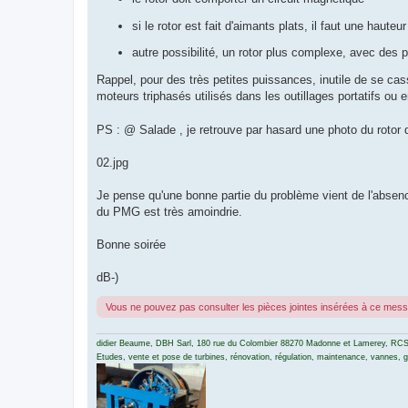
si le rotor est fait d'aimants plats, il faut une haute
autre possibilité, un rotor plus complexe, avec des pô
Rappel, pour des très petites puissances, inutile de se cas
moteurs triphasés utilisés dans les outillages portatifs o
PS : @ Salade , je retrouve par hasard une photo du roto
02.jpg
Je pense qu'une bonne partie du problème vient de l'absenc
du PMG est très amoindrie.
Bonne soirée
dB-)
Vous ne pouvez pas consulter les pièces jointes insérées à ce mes
didier Beaume, DBH Sarl, 180 rue du Colombier 88270 Madonne et Lamerey, RCS
Etudes, vente et pose de turbines, rénovation, régulation, maintenance, vannes, gri