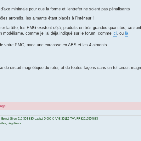
ur d'axe minimale pour que la forme et l'entrefer ne soient pas pénalisants
les arrondis, les aimants étant placés à l'intérieur !
ser la tête, les PMG existent déjà, produits en très grandes quantités, ce so
u en modélisme, comme je l'ai déjà indiqué sur le forum, comme
ici
, ou
là
r de votre PMG, avec une carcasse en ABS et les 4 aimants.
e de circuit magnétique du rotor, et de toutes façons sans un tel circuit magn
sage.
 Epinal Siren 510 554 835 capital 5 000 € APE 3511Z TVA FR82510554835
lles, dégrilleurs