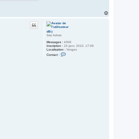
H
a
u
t
dB-)
Site Admin
Messages :
4306
Inscription :
24 janv. 2010, 17:09
Localisation :
Vosges
C
Contact :
o
n
t
a
c
t
e
r
d
B
-
)