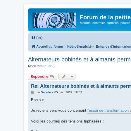
Forum de la petite
Moulins, centrales, turbines, poulies
FAQ
Accueil du forum
Hydroélectricité
Echange d'informatio
Alternateurs bobinés et à aimants per
Modérateur :
dB-)
Répondre
Re: Alternateurs bobinés et à aimants per
M
par
Salade
»
05 déc. 2022, 18:57
e
s
Bonjour,
s
a
g
Je reviens vers vous concernant
l'essai de transformatio
e
Voici les courbes des tensions triphasées :