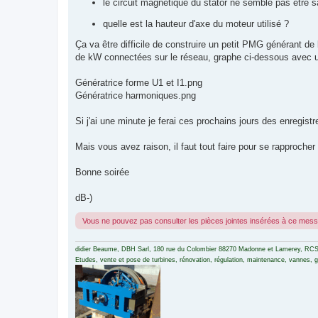
le circuit magnétique du stator ne semble pas être s
quelle est la hauteur d'axe du moteur utilisé ?
Ça va être difficile de construire un petit PMG générant 
de kW connectées sur le réseau, graphe ci-dessous avec u
Génératrice forme U1 et I1.png
Génératrice harmoniques.png
Si j'ai une minute je ferai ces prochains jours des enregist
Mais vous avez raison, il faut tout faire pour se rapprocher
Bonne soirée
dB-)
Vous ne pouvez pas consulter les pièces jointes insérées à ce mes
didier Beaume, DBH Sarl, 180 rue du Colombier 88270 Madonne et Lamerey, RCS
Etudes, vente et pose de turbines, rénovation, régulation, maintenance, vannes, gri