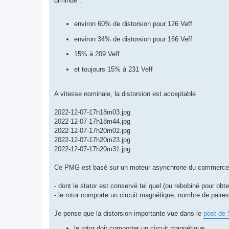
diminue :
environ 60% de distorsion pour 126 Veff
environ 34% de distorsion pour 166 Veff
15% à 209 Veff
et toujours 15% à 231 Veff
A vitesse nominale, la distorsion est acceptable
2022-12-07-17h18m03.jpg
2022-12-07-17h18m44.jpg
2022-12-07-17h20m02.jpg
2022-12-07-17h20m23.jpg
2022-12-07-17h20m31.jpg
Ce PMG est basé sur un moteur asynchrone du commerce
- dont le stator est conservé tel quel (ou rebobiné pour obt
- le rotor comporte un circuit magnétique, nombre de paire
Je pense que la distorsion importante vue dans le
post de 
le rotor doit comporter un circuit magnétique