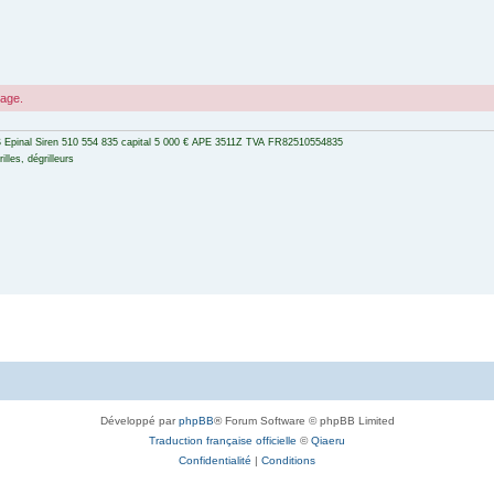
sage.
 Epinal Siren 510 554 835 capital 5 000 € APE 3511Z TVA FR82510554835
lles, dégrilleurs
Développé par
phpBB
® Forum Software © phpBB Limited
Traduction française officielle
©
Qiaeru
Confidentialité
|
Conditions