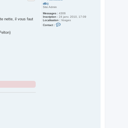
dB-)
Site Admin
Messages :
4306
Inscription :
24 janv. 2010, 17:09
 nette, il vous faut
Localisation :
Vosges
C
Contact :
o
n
Pelton)
t
a
c
t
e
r
d
B
-
)