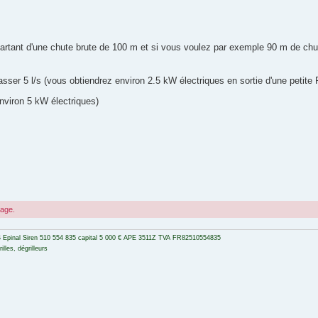
tant d'une chute brute de 100 m et si vous voulez par exemple 90 m de chute
sser 5 l/s (vous obtiendrez environ 2.5 kW électriques en sortie d'une petite 
environ 5 kW électriques)
sage.
 Epinal Siren 510 554 835 capital 5 000 € APE 3511Z TVA FR82510554835
lles, dégrilleurs