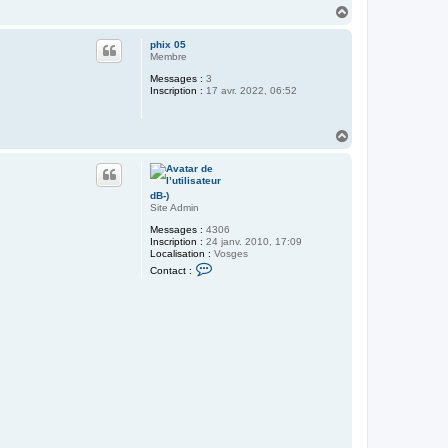
H
a
u
phix 05
t
Membre
Messages :
3
Inscription :
17 avr. 2022, 06:52
H
a
u
t
dB-)
Site Admin
Messages :
4306
Inscription :
24 janv. 2010, 17:09
Localisation :
Vosges
C
Contact :
o
n
t
a
c
t
e
r
d
B
-
)