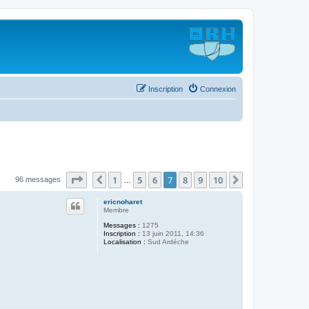
Inscription
Connexion
Page
7
sur
10
1
5
6
7
8
9
10
Précédent
Suivant
96 messages
…
ericnoharet
Membre
Messages :
1275
Inscription :
13 juin 2011, 14:36
Localisation :
Sud Ardéche