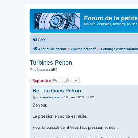
Forum de la petite
Moulins, centrales, turbines, poulies
FAQ
Accueil du forum
Hydroélectricité
Echange d'informatio
Turbines Pelton
Modérateur :
dB-)
Répondre
Re: Turbines Pelton
M
par
ericnoharet
»
18 mars 2018, 07:32
e
s
Bonjour,
s
a
g
La pression en sortie est nulle.
e
Pour la puissance, il vous faut pression et débit.