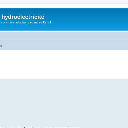
 hydroélectricité
, courroies, alluchons et autres Binz !
ns