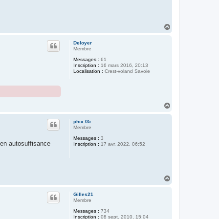
H
a
u
Deloyer
t
Membre
Messages :
61
Inscription :
16 mars 2016, 20:13
Localisation :
Crest-voland Savoie
H
a
u
phix 05
t
Membre
Messages :
3
 en autosuffisance
Inscription :
17 avr. 2022, 06:52
H
a
u
Gilles21
t
Membre
Messages :
734
Inscription :
08 sept. 2010, 15:04