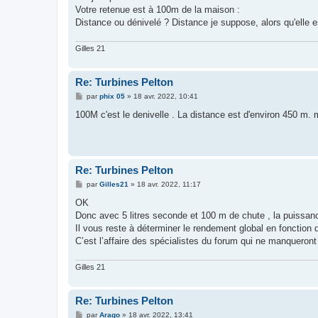
s
Votre retenue est à 100m de la maison :
a
g
Distance ou dénivelé ? Distance je suppose, alors qu'elle e
e
Gilles 21
Re: Turbines Pelton
M
par
phix 05
»
18 avr. 2022, 10:41
e
s
100M c'est le denivelle . La distance est d'environ 450 m. 
s
a
g
e
Re: Turbines Pelton
M
par
Gilles21
»
18 avr. 2022, 11:17
e
s
OK
s
Donc avec 5 litres seconde et 100 m de chute , la puissa
a
g
Il vous reste à déterminer le rendement global en fonction 
e
C’est l’affaire des spécialistes du forum qui ne manqueront
Gilles 21
Re: Turbines Pelton
M
par
Arago
»
18 avr. 2022, 13:41