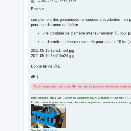
M
par
dB-)
»
18 avr. 2022, 19:22
e
s
Bonjour,
s
a
g
complément des judicieuses remarques précédentes : en par
e
pour une distance de 450 m :
une conduite de diamètre intérieur environ 75 pour pa
et diamètre intérieur environ 95 pour passer 10 l/s (
2011-05-19-15h11m58.jpg
2011-05-19-15h13m24.jpg
Bonne fin de W.E.
dB-)
Vous ne pouvez pas consulter les pièces jointes insérées à ce mes
didier Beaume, DBH Sarl, 180 rue du Colombier 88270 Madonne et Lamerey, RCS
Etudes, vente et pose de turbines, rénovation, régulation, maintenance, vannes, gri
Site Web
DBH Sarl.eu