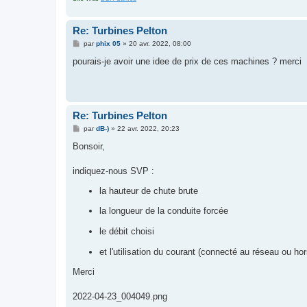
Re: Turbines Pelton
M
par
phix 05
»
20 avr. 2022, 08:00
e
s
pourais-je avoir une idee de prix de ces machines ? merci
s
a
g
e
Re: Turbines Pelton
M
par
dB-)
»
22 avr. 2022, 20:23
e
s
Bonsoir,
s
a
g
indiquez-nous SVP :
e
la hauteur de chute brute
la longueur de la conduite forcée
le débit choisi
et l'utilisation du courant (connecté au réseau ou ho
Merci
2022-04-23_004049.png