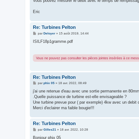
Vous pouvez mesurer le débit avec le temps de remplissag
Eric
Re: Turbines Pelton
M
par
Deloyer
»
15 août 2019, 14:44
e
s
ISILF18p1gramme.pdf
s
a
g
e
Vous ne pouvez pas consulter les pièces jointes insérées à ce mes
Re: Turbines Pelton
M
par
phix 05
»
18 avr. 2022, 08:49
e
s
j'ai une retenue d'eau avec une sortie permanente en 80mm 
s
.Quelle puissance de turbine est-elle envisageable ?
a
g
Une turbine prevue pour ( par exemple) 4kw avec un debit d
e
Merci d'eclairer ma faible bougie!!!
Re: Turbines Pelton
M
par
Gilles21
»
18 avr. 2022, 10:28
e
s
Bonjour phix 05