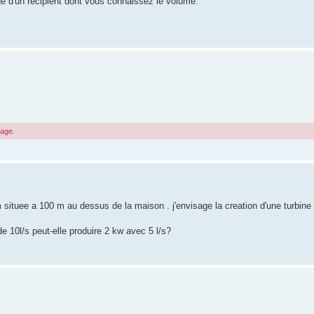
e d'un récipient dont vous connaissez le volume.
sage.
situee a 100 m au dessus de la maison . j'envisage la creation d'une turbine
e 10l/s peut-elle produire 2 kw avec 5 l/s?