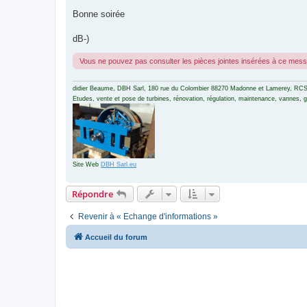
Bonne soirée
dB-)
Vous ne pouvez pas consulter les pièces jointes insérées à ce mes
didier Beaume, DBH Sarl, 180 rue du Colombier 88270 Madonne et Lamerey, RCS
Etudes, vente et pose de turbines, rénovation, régulation, maintenance, vannes, gri
Site Web
DBH Sarl.eu
Répondre
Revenir à « Echange d'informations »
Accueil du forum