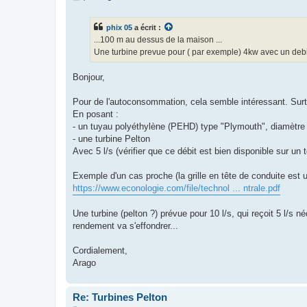
e
s
s
phix 05
a écrit :
a
g
...100 m au dessus de la maison ...
e
Une turbine prevue pour ( par exemple) 4kw avec un debit 
Bonjour,
Pour de l'autoconsommation, cela semble intéressant. Sur
En posant :
- un tuyau polyéthylène (PEHD) type "Plymouth", diamètre
- une turbine Pelton
Avec 5 l/s (vérifier que ce débit est bien disponible sur un 
Exemple d'un cas proche (la grille en tête de conduite est 
https://www.econologie.com/file/technol ... ntrale.pdf
Une turbine (pelton ?) prévue pour 10 l/s, qui reçoit 5 l/s n
rendement va s'effondrer...
Cordialement,
Arago
Re: Turbines Pelton