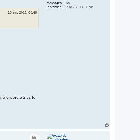
Messages :
255
Inscription :
22 nov. 2014, 17:06
18 avr. 2022, 08:49
ire encore à 2 l/s le
H
a
u
t