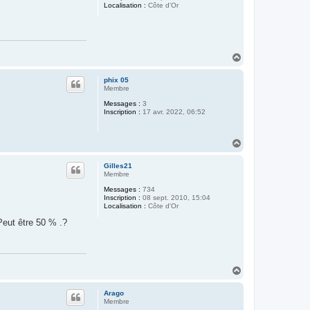
Localisation :
Côte d'Or
H
a
u
phix 05
t
Membre
Messages :
3
Inscription :
17 avr. 2022, 06:52
H
a
u
Gilles21
t
Membre
Messages :
734
Inscription :
08 sept. 2010, 15:04
Localisation :
Côte d'Or
Peut être 50 % .?
H
a
u
Arago
t
Membre