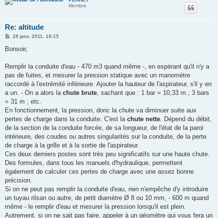
Membre
Re: altitude
M
28 janv. 2011, 19:15
e
s
Bonsoir,
s
a
g
Remplir la conduite d'eau - 470 m3 quand même -, en espérant qu'il n'y a
e
pas de fuites, et mesurer la pression statique avec un manomètre
raccordé à l'extrémité inférieure. Ajouter la hauteur de l'aspirateur, s'il y en
a un. - On a alors la
chute brute
, sachant que : 1 bar = 10,33 m.; 3 bars
= 31 m ; etc.
En fonctionnement, la pression, donc la chute va diminuer suite aux
pertes de charge dans la conduite. C'est la
chute nette
. Dépend du débit,
de la section de la conduite forcée, de sa longueur, de l'état de la paroi
intérieure, des coudes ou autres singularités sur la conduite, de la perte
de charge à la grille et à la sortie de l'aspirateur.
Ces deux derniers postes sont très peu significatifs sur une haute chute.
Des formules, dans tous les manuels d'hydraulique, permettent
également de calculer ces pertes de charge avec une assez bonne
précision.
Si on ne peut pas remplir la conduite d'eau, rien n'empêche d'y introduire
un tuyau rilsan ou autre, de petit diamètre Ø 8 ou 10 mm, - 600 m quand
même - le remplir d'eau et mesurer la pression lorsqu'il est plein.
Autrement, si on ne sait pas faire, appeler à un géomètre qui vous fera un