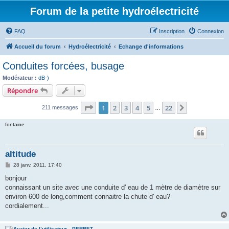
Forum de la petite hydroélectricité
FAQ
Inscription
Connexion
Accueil du forum
Hydroélectricité
Echange d'informations
Conduites forcées, busage
Modérateur :
dB-)
Répondre
Page
1
sur
22
1
2
3
4
5
22
Suivant
211 messages
…
fontaine
altitude
M
28 janv. 2011, 17:40
e
s
bonjour
s
connaissant un site avec une conduite d' eau de 1 mètre de diamètre sur
a
g
environ 600 de long,comment connaitre la chute d' eau?
e
cordialement...
PERRET