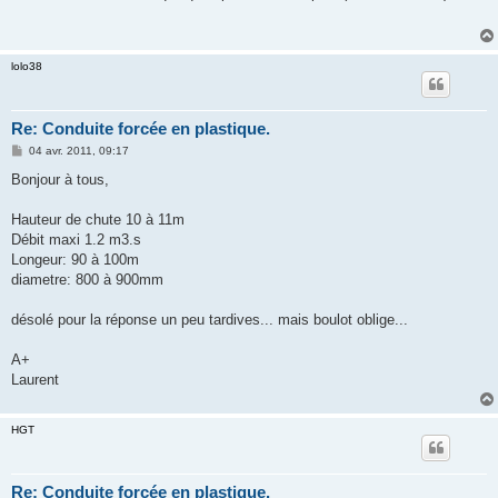
s
a
g
e
lolo38
Re: Conduite forcée en plastique.
M
04 avr. 2011, 09:17
e
s
Bonjour à tous,
s
a
g
Hauteur de chute 10 à 11m
e
Débit maxi 1.2 m3.s
Longeur: 90 à 100m
diametre: 800 à 900mm
désolé pour la réponse un peu tardives... mais boulot oblige...
A+
Laurent
HGT
Re: Conduite forcée en plastique.