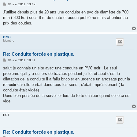
M
04 avr. 2011, 13:49
e
s
J'utilise depuis plus de 20 ans une conduite en pvc de diamètre de 700
s
mm ( 800 l/s ) sous 8 m de chute et aucun problème mais attention au
a
g
prix des coudes.
e
zib01
Membre
Re: Conduite forcée en plastique.
M
04 avr. 2011, 18:01
e
s
salut je connais un site avec une conduite en PVC noir . Le seul
s
problème qu'il y a eu lors de travaux pendant juillet et aout c'est la
a
g
dilatation de la conduite il a fallu bricoler en urgence un arrosage pour la
e
refroidir car elle partait dans tous les sens , c'était impréssionant ( la
conduite était vidée)
Donc bien pensée de la surveiller lors de forte chaleur quand celle-ci est
vide
HGT
Re: Conduite forcée en plastique.