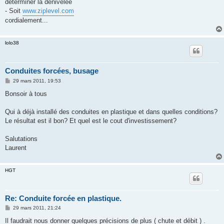
déterminer la dénivelée
- Soit
www.ziplevel.com
cordialement...
lolo38
Conduites forcées, busage
M
29 mars 2011, 19:53
e
s
Bonsoir à tous
s
a
g
Qui à déjà installé des conduites en plastique et dans quelles conditions?
e
Le résultat est il bon? Et quel est le cout d'investissement?
Salutations
Laurent
HGT
Re: Conduite forcée en plastique.
M
29 mars 2011, 21:24
e
s
Il faudrait nous donner quelques précisions de plus ( chute et débit ) .