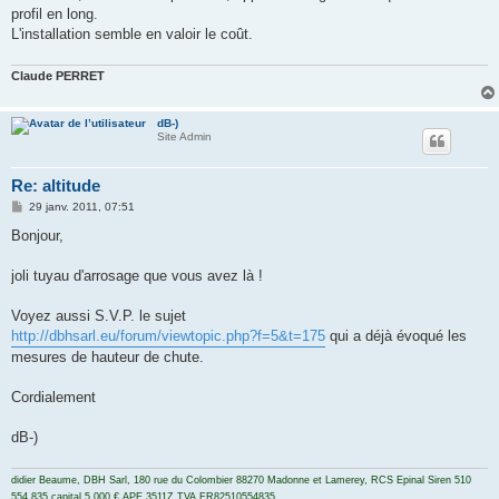
profil en long.
L'installation semble en valoir le coût.
Claude PERRET
dB-)
Site Admin
Re: altitude
M
29 janv. 2011, 07:51
e
s
Bonjour,
s
a
g
joli tuyau d'arrosage que vous avez là !
e
Voyez aussi S.V.P. le sujet
http://dbhsarl.eu/forum/viewtopic.php?f=5&t=175
qui a déjà évoqué les
mesures de hauteur de chute.
Cordialement
dB-)
didier Beaume, DBH Sarl, 180 rue du Colombier 88270 Madonne et Lamerey, RCS Epinal Siren 510
554 835 capital 5 000 € APE 3511Z TVA FR82510554835